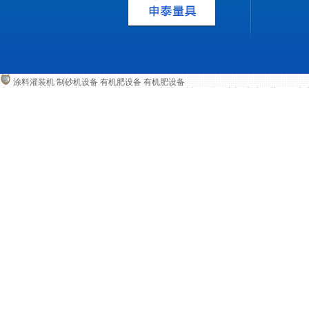
涂料灌装机
制砂机设备
有机肥设备
有机肥设备
齿轮油泵
斗拱
干粉砂浆设备
预拌砂浆设备
木材粉碎机
干湿分离机
古建筑装饰
仿古