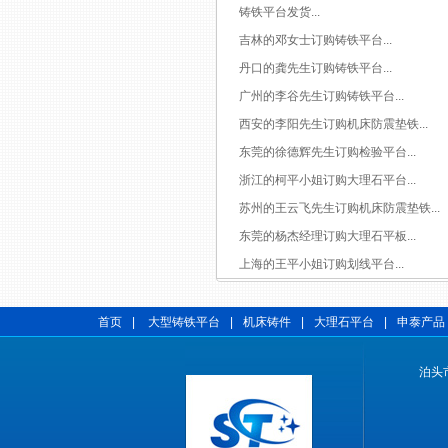
铸铁平台发货...
吉林的邓女士订购铸铁平台...
丹口的龚先生订购铸铁平台...
广州的李谷先生订购铸铁平台...
西安的李阳先生订购机床防震垫铁...
东莞的徐德辉先生订购检验平台...
浙江的柯平小姐订购大理石平台...
苏州的王云飞先生订购机床防震垫铁...
东莞的杨杰经理订购大理石平板...
上海的王平小姐订购划线平台...
首页
|
大型铸铁平台
|
机床铸件
|
大理石平台
|
申泰产品
泊头