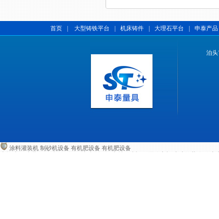
首页
|
大型铸铁平台
|
机床铸件
|
大理石平台
|
申泰产
泊头
涂料灌装机
制砂机设备
有机肥设备
有机肥设备
齿轮油泵
斗拱
干粉砂浆设备
预拌砂浆设备
木材粉碎机
干湿分离机
古建筑装饰
仿古