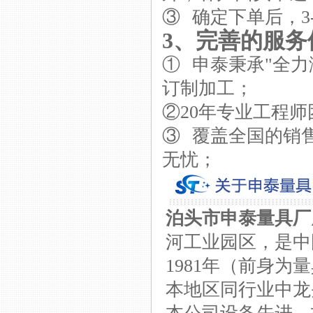
③ 确定下单后，3
3、完善的服务
① 申泰秉承"全
订制加工；
②20年专业工程
③ 覆盖全国的销
无忧；
泊头市申泰量具厂
河工业园区，是中
1981年（前身
本地区同行业中龙