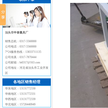
泊头市申泰量具厂
销售总机：
0317-5560000
公司电话：
0317-5560000
7*24服务热线：
13833711135
公司传真：
0317-7870444
公司邮箱：
bt0317@163.com
公司地址：
河北省泊头市工业开发
区
各地区销售经理
华东地区：
13131772330
华南地区：
13131772331
华西地区：
13131772339
华北地区：
15720440949