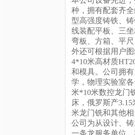
本公司设备先进，
种，拥有配套齐全
型高强度铸铁、铸
线装配平板、三坐
弯板、方箱、平尺
外还可根据用户图
4*10米高材质HT2
和模具。公司拥有
学，物理实验室各
米*10米数控龙门
床，俄罗斯产3.1
米龙门铣和其他相
公司为从设计、铸
一条龙服务单位，