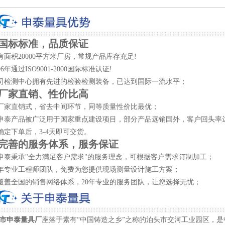
、国标标准，品质保证
有面积20000平方米厂房，常规产品库存充足!
06年通过ISO9001-2000国际标准认证!
司检测中心拥有先进的检验检测装备，已达到国际一流水平；
、厂家直销、性价比高
厂家直销式，省去中间环节，同等质量性价比最优；
申泰产品被广泛用于国家重点建设项目，部分产品远销国外，客户回头率达
确定下单后，3-4天即可交货。
、完善的服务体系，服务保证
申泰秉承"全力满足客户需求"的服务理念，可根据客户需求订制加工；
0年专业工程师团队，免费为您提供现场测量设计施工方案；
覆盖全国的销售网络体系，20年专业的服务团队，让您选择无忧；
市申泰量具厂
座落于素有“中国铸造之乡”之称的泊头市交河工业园区，