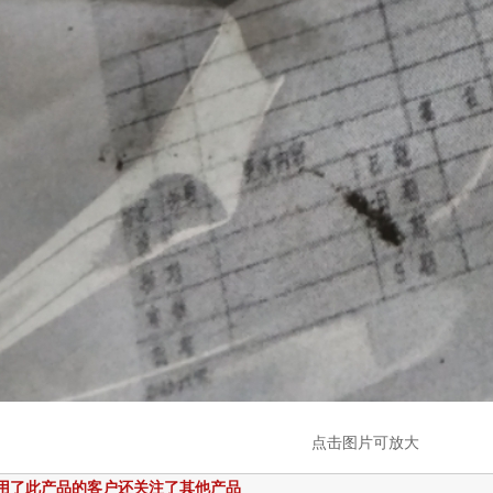
点击图片可放大
用了此产品的客户还关注了其他产品