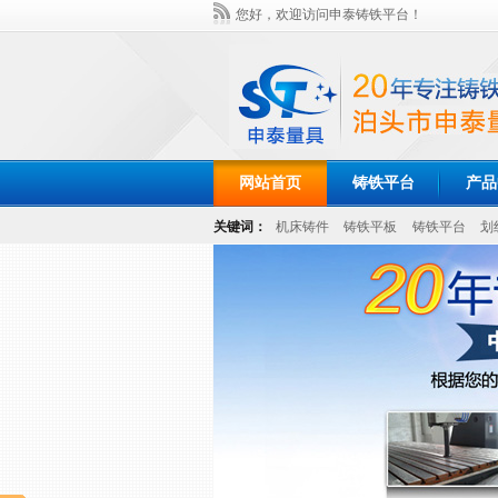
您好，欢迎访问申泰铸铁平台！
网站首页
铸铁平台
产品
关键词：
机床铸件
铸铁平板
铸铁平台
划