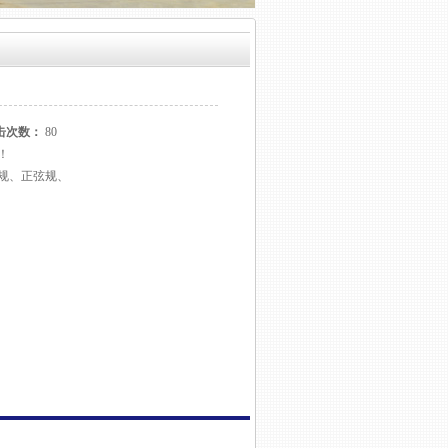
击次数：
80
！
规
、
正弦规
、